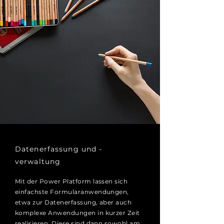
Datenerfassung und -
verwaltung
Mit der Power Platform lassen sich
einfachste
Formularanwendungen,
etwa zur Datenerfassung, aber auch
komplexe Anwendungen in kurzer Zeit
realisieren. Diese sind dann sowohl am